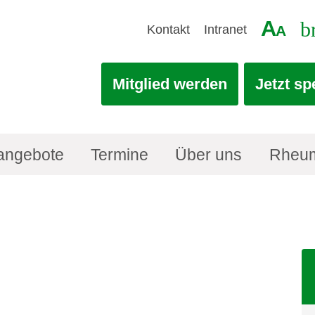
A
b
Kontakt
Intranet
A
Mitglied werden
Jetzt s
angebote
Termine
Über uns
Rheu