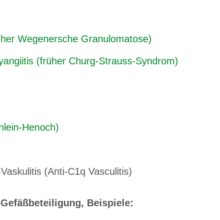
früher Wegenersche Granulomatose)
yangiitis (früher Churg-Strauss-Syndrom)
önlein-Henoch)
skulitis (Anti-C1q Vasculitis)
 Gefäßbeteiligung, Beispiele: